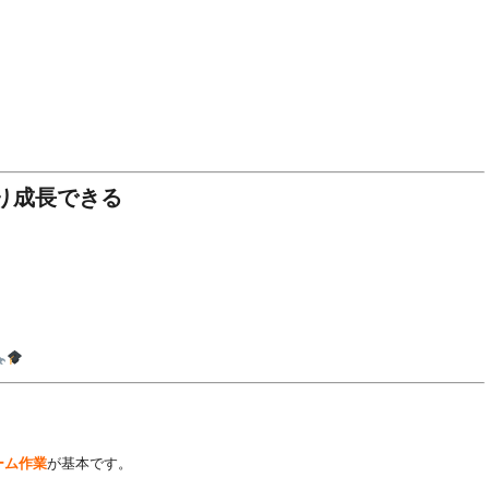
り成長できる
、
ーム作業
が基本です。