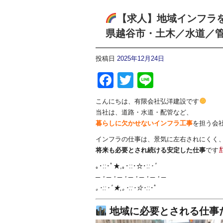
【求人】地域インフラ
県越谷市・土木／水道／
投稿日
2025年12月24日
Facebook
Twitter
Line
こんにちは、有限会社弘洋建設です
当社は、道路・水道・配管など、
暮らしに欠かせないインフラ工事
を担う会
インフラの仕事は、景気に左右されにくく
将来も必要とされ続ける安定した仕事
です
｡･::･ﾟ★,｡･::･☆･:
:･ﾟ
─・─・─・─・─・─・─
｡･::･ﾟ★,｡･::･☆･:
:･ﾟ
地域に必要とされる仕事