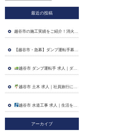
最近の投稿
越谷市の施工実績をご紹介！消火栓設置・給水取出工事後の舗装本復旧工事を行いました！
【越谷市・急募】ダンプ運転手募集！現場補助にも携わる仕事です
越谷市 ダンプ運転手 求人｜ダンプ運転・現場補助スタッフ募集！未経験の方も歓迎します
越谷市 土木 求人｜社員旅行に行ってきました！チームワークを大切にする弘洋建設です
越谷市 水道工事 求人｜生活を支える仕事だからこそ将来も必要とされ続けます
アーカイブ