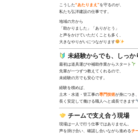
こうした
“あたりまえ”
を守るのが、
私たち弘洋建設の仕事です。
地域の方から
「助かりました」「ありがとう」
と声をかけていただくことも多く、
大きなやりがいにつながります
未経験からでも、しっか
最初は道具運びや補助作業からスタート
先輩が一つずつ教えてくれるので、
未経験の方でも安心です。
経験を積めば、
土木・水道・管工事の
専門技術
が身につき
長く安定して働ける職人へと成長できます
チームで支え合う現場
現場は一人で行う仕事ではありません。
声を掛け合い、確認し合いながら進める
チ