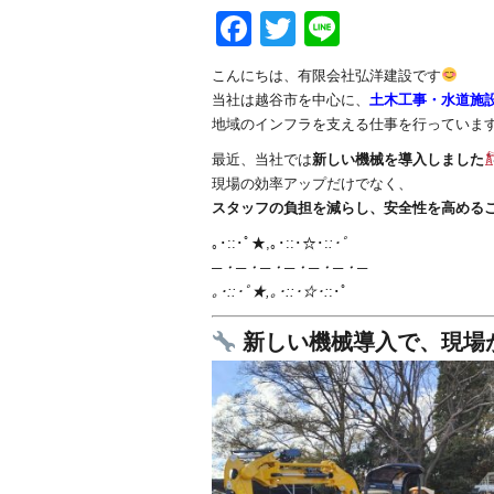
Facebook
Twitter
Line
こんにちは、有限会社弘洋建設です
当社は越谷市を中心に、
土木工事・水道施
地域のインフラを支える仕事を行っていま
最近、当社では
新しい機械を導入しました
現場の効率アップだけでなく、
スタッフの負担を減らし、安全性を高める
｡･::･ﾟ★,｡･::･☆･:
:･ﾟ
─・─・─・─・─・─・─
｡･::･ﾟ★,｡･::･☆･:
:･ﾟ
新しい機械導入で、現場