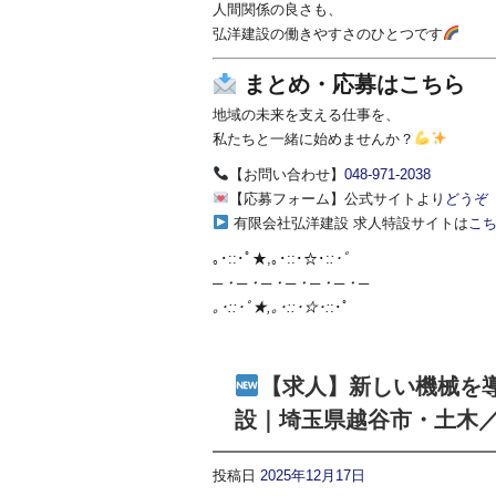
人間関係の良さも、
弘洋建設の働きやすさのひとつです
まとめ・応募はこちら
地域の未来を支える仕事を、
私たちと一緒に始めませんか？
【お問い合わせ】
048-971-2038
【応募フォーム】公式サイトより
どうぞ
有限会社弘洋建設 求人特設サイトは
こ
｡･::･ﾟ★,｡･::･☆･:
:･ﾟ
─・─・─・─・─・─・─
｡･::･ﾟ★,｡･::･☆･:
:･ﾟ
【求人】新しい機械を
設｜埼玉県越谷市・土木
投稿日
2025年12月17日